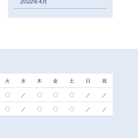
2022年4月
火
水
木
金
土
日
祝
〇
／
〇
〇
〇
／
／
〇
／
〇
〇
〇
／
／