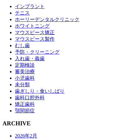
インプラント
テニス
ホーリーデンタルクリニック
ホワイトニング
マウスピース矯正
マウスピース製作
むし歯
予防・クリーニング
入れ歯・義歯
定期検診
審美治療
小児歯科
未分類
歯ぎしり・食いしばり
歯科口腔外科
矯正歯科
顎関節症
ARCHIVE
2026年2月