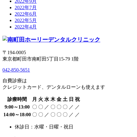
2022年9月
2022年7月
2022年6月
2022年5月
2022年4月
〒194-0005
東京都町田市南町田5丁目15-79 1階
042-850-5651
自費診療は
クレジットカード、デンタルローンも使えます
診療時間
月
火
水
木
金
土
日
祝
9:00～13:00
〇
〇
／
〇
〇
〇
／
／
14:00～18:00
〇
〇
／
〇
〇
〇
／
／
休診日：水曜・日曜・祝日